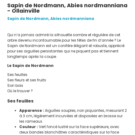
plaquette culturelle
bulletin municipal
Sapin de Nordmann, Abies nordmanniana
Instances Communales
- Ollainville
Appel d’offre
Sapin de Nordmann, Abies nordmanniana
VIVRE À
OLLAINVILLE
Qui n’a jamais admiré la silhouette sombre et régulière de cet
arbre devenu incontournable pour les fêtes de fin d’année ? Le
démarches
environnement
Sapin de Nordmann est un conifère élégant et robuste, apprécié
Social
pour ses aiguilles persistantes qui ne piquent pas et tiennent
longtemps après la coupe.
Culture
Le Sapin de Nordmann
Associations
Ses feuilles
Environnement
Ses fleurs et ses fruits
Son bois
Arbres du Parc Pierre Dodoz
Où le trouver ?
Arbres du Parc de la Butte aux
Ses feuilles
Grès
Apparence :
Aiguilles souples, non piquantes, mesurant 2
Infos pratiques
à 3 cm, légèrement incurvées et disposées en brosse sur
Parcours du Patrimoine
les rameaux.
Couleur :
Vert foncé lustré sur la face supérieure, avec
Les Belles Vues
deux bandes blanchâtres caractéristiques sur la face