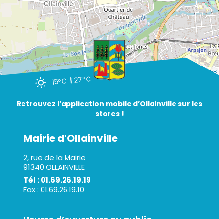
Leaflet
| ©
OpenStreetMap
- Par
A3 WEB
27°C
15°C
Retrouvez l’application mobile d’Ollainville sur les
stores !
Mairie d’Ollainville
2, rue de la Mairie
91340 OLLAINVILLE
Tél : 01.69.26.19.19
Fax : 01.69.26.19.10