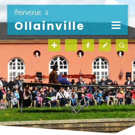
" en 1 clic "
Bienvenue à
Ollainville
LA VILLE
LA MAIRIE
vie scolaire
médiathèque
Découvrir la ville
Coordonnées et horaires
Le conseil municipal
Les commissions
Tarifs communaux
kiosque famille
offres d’emploi
Expression politique
Les délégations
Offre d’emploi
Les services municipaux