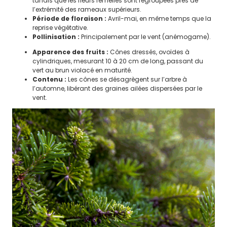
tandis que les fleurs femelles sont regroupées près de
l’extrémité des rameaux supérieurs.
Période de floraison :
Avril-mai, en même temps que la
ESPACE
ADMINISTRÉ
reprise végétative.
Pollinisation :
Principalement par le vent (anémogame).
Contacts
Apparence des fruits :
Cônes dressés, ovoïdes à
cylindriques, mesurant 10 à 20 cm de long, passant du
Démarches administratives
vert au brun violacé en maturité.
Règlements intérieurs des
Contenu :
Les cônes se désagrègent sur l’arbre à
l’automne, libérant des graines ailées dispersées par le
structures municipales
vent.
Comptes-rendus du conseil
Actes administratifs
(délibérations/décisions/arrêtés)