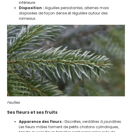
inférieure.
Vie de Quartier
Disposition :
Aiguilles persistantes, alternes mais
Circulation, stationnement et
disposées de façon dense et régulière autour des
rameaux.
sécurité
Guide municipal
ENFANCE
JEUNESSE
Petite enfance
Accueil de loisirs
Vie scolaire
Espace Jeunes
Le CME
Feuilles
Modalités de paiements
Ses fleurs et ses fruits
Tarification des prestations de
Apparence des fleurs :
Discrètes, verdâtres à jaunâtres.
services
Les fleurs mâles forment de petits chatons cylindriques,