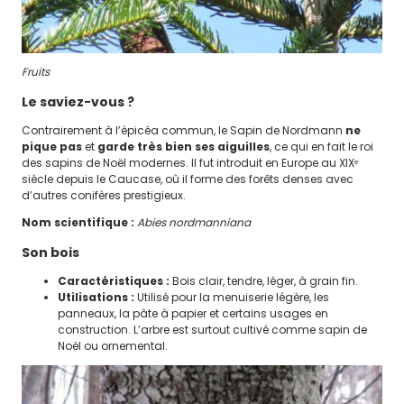
Fruits
Le saviez-vous ?
Contrairement à l’épicéa commun, le Sapin de Nordmann
ne
pique pas
et
garde très bien ses aiguilles
, ce qui en fait le roi
des sapins de Noël modernes. Il fut introduit en Europe au XIXᵉ
siècle depuis le Caucase, où il forme des forêts denses avec
d’autres conifères prestigieux.
Nom scientifique :
Abies nordmanniana
Son bois
Caractéristiques :
Bois clair, tendre, léger, à grain fin.
Utilisations :
Utilisé pour la menuiserie légère, les
panneaux, la pâte à papier et certains usages en
construction. L’arbre est surtout cultivé comme sapin de
Noël ou ornemental.