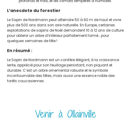
profonds et frais, et les climats tempérés à humides.
L’anecdote du forestier
Le Sapin de Nordmann peut atteindre 50 à 60 m de haut et vivre
plus de 500 ans dans son aire naturelle. En Europe, certaines
exploitations de sapins de Noël demandent 10 à 12 ans de culture
pour obtenir un arbre d’intérieur parfaitement formé… pour
quelques semaines de fête !
En résumé :
Le Sapin de Nordmann est un conifère élégant, à la croissance
lente, apprécié pour son feuillage persistant, non piquant et
durable. C’est un arbre ornemental robuste et le symbole
incontournable des fêtes, mais aussi une essence noble des
forêts caucasiennes.
Venir à Ollainville