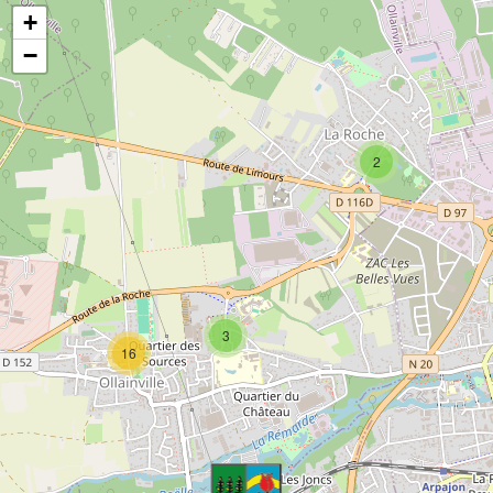
+
ESPACE
ADMINISTRÉ
−
Contacts
Démarches administratives
2
Règlements intérieurs des
structures municipales
Comptes-rendus du conseil
Actes administratifs
(délibérations/décisions/arrêtés)
3
16