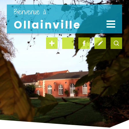
" en 1 clic "
Bienvenue à
Ollainville
LA VILLE
LA MAIRIE
vie scolaire
médiathèque
Découvrir la ville
Coordonnées et horaires
Le conseil municipal
Les commissions
Tarifs communaux
kiosque famille
offres d’emploi
Expression politique
Les délégations
Offre d’emploi
Les services municipaux