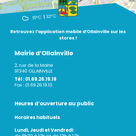
Leaflet
| ©
OpenStreetMap
- Par
A3 WEB
32°C
15°C
Retrouvez l’application mobile d’Ollainville sur les
stores !
Mairie d’Ollainville
2, rue de la Mairie
91340 OLLAINVILLE
Tél : 01.69.26.19.19
Fax : 01.69.26.19.10
Heures d’ouverture au public
Horaires habituels
Lundi, Jeudi et Vendredi
de 8h30 à 12h et de 13h à 17h