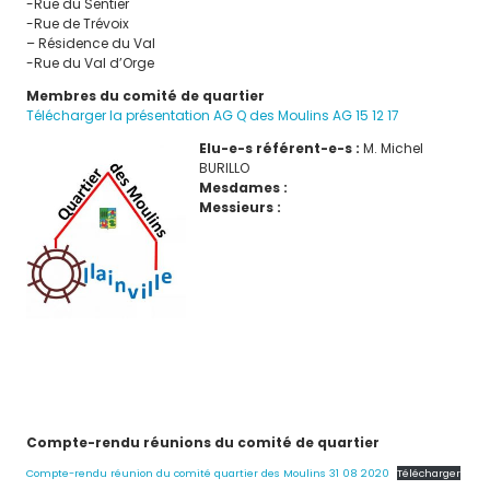
-Rue du Sentier
Vie de Quartier
-Rue de Trévoix
Circulation, stationnement et
– Résidence du Val
-Rue du Val d’Orge
sécurité
Membres du comité de quartier
Guide municipal
Télécharger la présentation AG Q des Moulins AG 15 12 17
Elu-e-s référent-e-s :
M. Michel
BURILLO
ENFANCE
JEUNESSE
Mesdames :
Messieurs :
Petite enfance
Accueil de loisirs
Vie scolaire
Espace Jeunes
Le CME
Modalités de paiements
Tarification des prestations de
Compte-rendu réunions du comité de quartier
services
Compte-rendu réunion du comité quartier des Moulins 31 08 2020
Télécharger