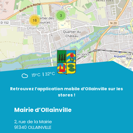
3
16
Leaflet
| ©
OpenStreetMap
- Par
A3 WEB
32°C
15°C
Retrouvez l’application mobile d’Ollainville sur les
stores !
Mairie d’Ollainville
2, rue de la Mairie
91340 OLLAINVILLE