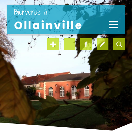
" en 1 clic "
Bienvenue à
Ollainville
LA VILLE
LA MAIRIE
vie scolaire
médiathèque
Découvrir la ville
Coordonnées et horaires
Le conseil municipal
Les commissions
Tarifs communaux
kiosque famille
offres d’emploi
Expression politique
Les délégations
Offre d’emploi
Les services municipaux