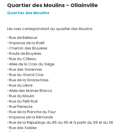
plaquette culturelle
bulletin municipal
Quartier des Moulins - Ollainville
Instances Communales
Appel d’offre
Quartier des Moulins
Les rues correspondant au quartier des Moulins :
VIVRE À
OLLAINVILLE
-Rue de Bellevue
démarches
environnement
-Impasse de la Boëll
-Chemin des Bruyères
Social
-Route de Bruyères
Culture
-Rue du Côteau
-Allée de la Croix du Siège
Associations
-Rue des Garennes
-Rue du Grand Clos
Environnement
-Rue de la Grosse Haie
Arbres du Parc Pierre Dodoz
-Rue du Lièvre
-Allée des Moines Blancs
Arbres du Parc de la Butte aux
-Rue du Moulin
Grès
-Rue du Petit Rué
-Rue Pierreuse
Infos pratiques
-Rue de la Planche du Four
-Impasse de la Rémarde
Parcours du Patrimoine
-Rue de la Républiqe, du 85 au 95 et à partir du 99 et du 36
Les Belles Vues
-Rue des Sables