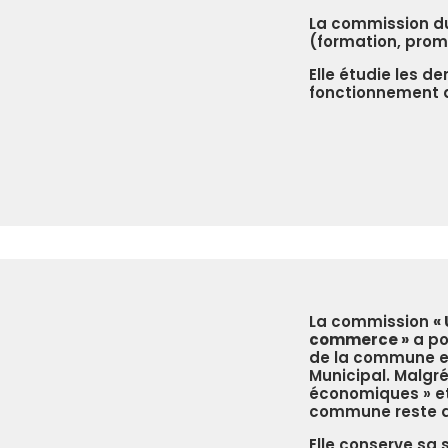
La commission 
(formation, prom
Elle étudie les d
fonctionnement d
La commission
«
commerce »
a po
de la commune et
Municipal. Malgré
économiques » et
commune reste dé
Elle conserve sa