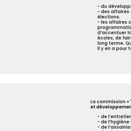
du développ
des affaires 
élections.
les affaires 
programmation
d’accentuer la
écoles, de fair
long terme. Qu
Il y en a pour 
La commission
«
et développemen
de l’entretie
de l’hygiène 
de l’assaini