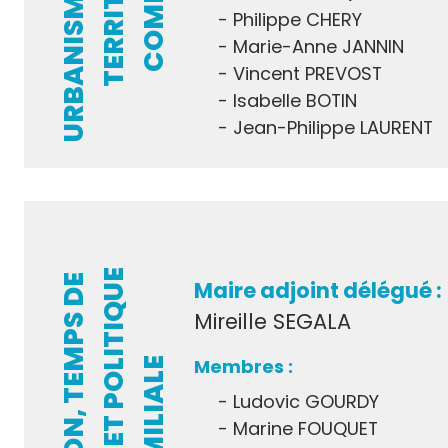
Philippe CHERY
Marie-Anne JANNIN
Vincent PREVOST
Isabelle BOTIN
Jean-Philippe LAURENT
E
E
D
U
C
A
T
I
O
N
,
T
E
M
P
S
D
E
L
’
E
N
F
A
N
T
E
T
P
O
L
I
T
I
Q
U
F
A
M
I
L
I
A
L
Maire adjoint délégué :
Mireille SEGALA
E
Ludovic GOURDY
Marine FOUQUET