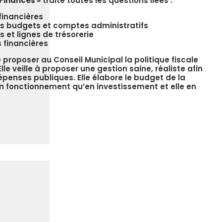
 Finances »
traite toutes les questions liées :
financières
ts budgets et comptes administratifs
 et lignes de trésorerie
 financières
e proposer au Conseil Municipal la politique fiscale
le veille à proposer une gestion saine, réaliste afin
épenses publiques. Elle élabore le budget de la
fonctionnement qu’en investissement et elle en