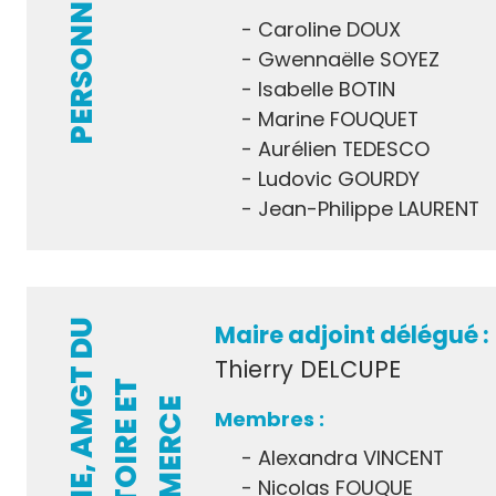
PERSONNEL
Caroline DOUX
Gwennaëlle SOYEZ
Isabelle BOTIN
Marine FOUQUET
Aurélien TEDESCO
Ludovic GOURDY
Jean-Philippe LAURENT
U
R
B
A
N
I
S
M
E
,
A
M
G
T
D
U
T
E
R
R
I
T
O
I
R
E
C
O
M
M
E
R
C
Maire adjoint délégué :
Thierry DELCUPE
T
E
E
Alexandra VINCENT
Nicolas FOUQUE