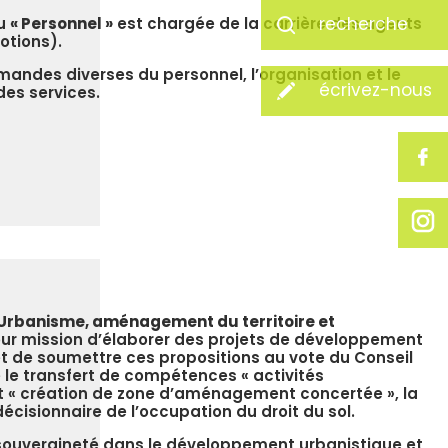
recherche
du
« Personnel »
est chargée de la carrière des agents
otions).
emandes diverses du personnel, l’organisation et le
écrivez-nous
es services.
 Urbanisme, aménagement du territoire et
ur mission d’élaborer des projets de développement
 de soumettre ces propositions au vote du Conseil
 le transfert de compétences « activités
 « création de zone d’aménagement concertée », la
cisionnaire de l’occupation du droit du sol.
 souveraineté dans le développement urbanistique et