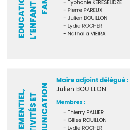
Typhanie KERESELIDZE
Pierre PAREUX
Julien BOUILLON
Lydie ROCHER
Nathalia VIEIRA
Maire adjoint délégué :
N
Julien BOUILLON
E
V
É
N
E
M
E
N
T
I
E
L
,
F
E
S
T
I
V
I
T
É
S
E
C
O
M
M
U
N
I
C
A
T
I
O
T
Thierry PALLIER
Gilles ROUILLON
Lydie ROCHER