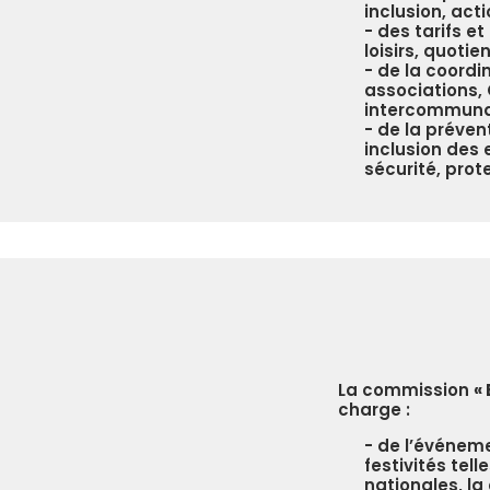
inclusion, act
des tarifs et
loisirs, quotie
de la coordi
associations,
intercommunal
de la prévent
inclusion des 
sécurité, pro
La commission
«
charge :
de l’événem
festivités tel
nationales, la