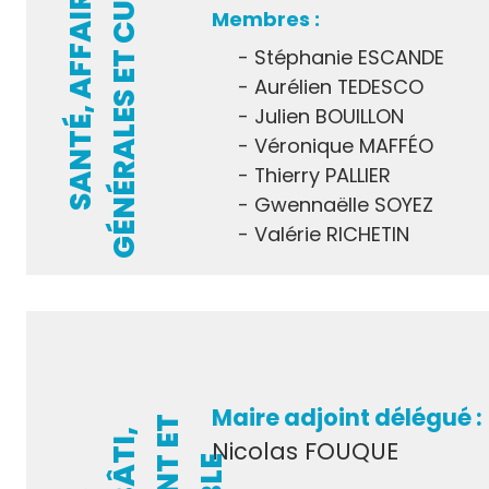
E
S
A
N
T
É
,
A
F
F
A
I
R
E
S
G
É
N
É
R
A
L
E
S
E
T
C
U
L
T
U
R
Stéphanie ESCANDE
Aurélien TEDESCO
Julien BOUILLON
Véronique MAFFÉO
Thierry PALLIER
Gwennaëlle SOYEZ
Valérie RICHETIN
Maire adjoint délégué :
Nicolas FOUQUE