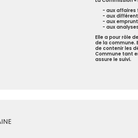
La Commission
«
aux affaires 
aux différen
aux emprunts
aux analyses
Elle a pour rôle d
de la commune. El
de contenir les d
Commune tant en 
assure le suivi.
AINE