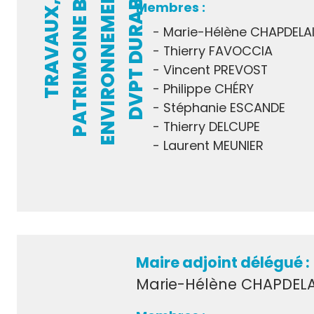
T
,
T
E
T
R
A
V
A
U
X
,
P
A
T
R
I
M
O
I
N
E
B
Â
T
I
E
N
V
I
R
O
N
N
E
M
E
N
E
D
V
P
T
D
U
R
A
B
L
Marie-Hélène CHAPDELA
Thierry FAVOCCIA
Vincent PREVOST
Philippe CHÉRY
Stéphanie ESCANDE
Thierry DELCUPE
Laurent MEUNIER
Maire adjoint délégué :
Marie-Hélène CHAPDEL