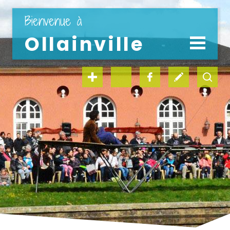
" en 1 clic "
Bienvenue à
Ollainville
LA VILLE
LA MAIRIE
vie scolaire
médiathèque
Découvrir la ville
Coordonnées et horaires
Le conseil municipal
Les commissions
Tarifs communaux
kiosque famille
offres d’emploi
Expression politique
Les délégations
Offre d’emploi
Les services municipaux