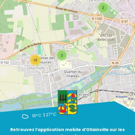
2
3
16
Leaflet
| ©
OpenStreetMap
- Par
A3 WEB
27°C
16°C
Retrouvez l’application mobile d’Ollainville sur les