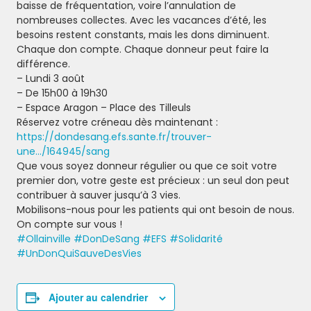
baisse de fréquentation, voire l’annulation de
nombreuses collectes. Avec les vacances d’été, les
ESPACE
ADMINISTRÉ
besoins restent constants, mais les dons diminuent.
Chaque don compte. Chaque donneur peut faire la
différence.
Contacts
– Lundi 3 août
Démarches administratives
– De 15h00 à 19h30
Règlements intérieurs des
– Espace Aragon – Place des Tilleuls
Réservez votre créneau dès maintenant :
structures municipales
https://dondesang.efs.sante.fr/trouver-
Comptes-rendus du conseil
une…/164945/sang
Que vous soyez donneur régulier ou que ce soit votre
Actes administratifs
premier don, votre geste est précieux : un seul don peut
(délibérations/décisions/arrêtés)
contribuer à sauver jusqu’à 3 vies.
Mobilisons-nous pour les patients qui ont besoin de nous.
On compte sur vous !
#Ollainville
#DonDeSang
#EFS
#Solidarité
#UnDonQuiSauveDesVies
Ajouter au calendrier