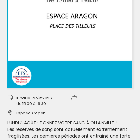
Vie de Quartier
Circulation, stationnement et
sécurité
Guide municipal
ENFANCE
JEUNESSE
Petite enfance
Accueil de loisirs
Vie scolaire
Espace Jeunes
lundi 03 août 2026
de 15:00 à 19:30
Le CME
Espace Aragon
Modalités de paiements
LUNDI 3 AOÛT : DONNEZ VOTRE SANG À OLLAINVILLE !
Tarification des prestations de
Les réserves de sang sont actuellement extrêmement
services
fragilisées. Les dernières périodes ont entraîné une forte