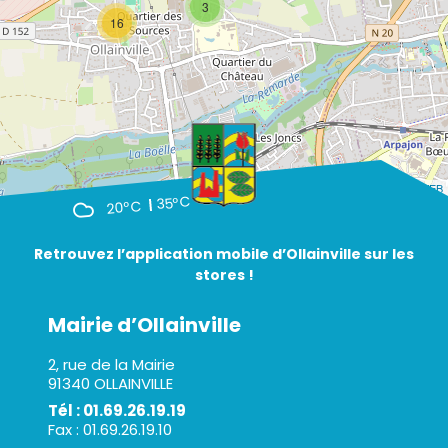
3
16
Leaflet
| ©
OpenStreetMap
- Par
A3 WEB
35°C
20°C
Retrouvez l’application mobile d’Ollainville sur les
stores !
Mairie d’Ollainville
2, rue de la Mairie
91340 OLLAINVILLE
Tél : 01.69.26.19.19
Fax : 01.69.26.19.10