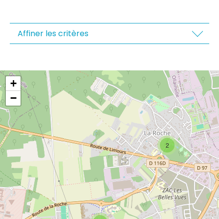
ESPACE
ADMINISTRÉ
Affiner les critères
Contacts
Démarches administratives
Règlements intérieurs des
+
structures municipales
−
Comptes-rendus du conseil
Actes administratifs
(délibérations/décisions/arrêtés)
2