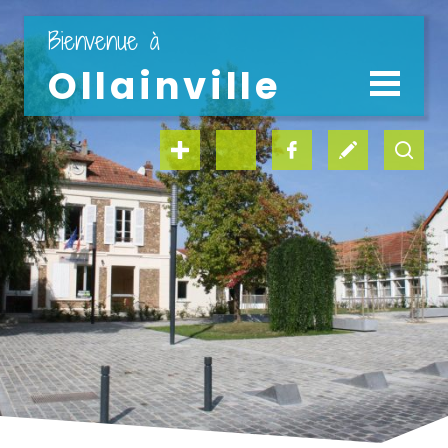
" en 1 clic "
Bienvenue à
Ollainville
LA VILLE
LA MAIRIE
vie scolaire
médiathèque
Découvrir la ville
Coordonnées et horaires
Le conseil municipal
Les commissions
Tarifs communaux
kiosque famille
offres d’emploi
Expression politique
Les délégations
Offre d’emploi
Les services municipaux