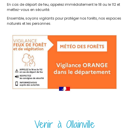
Vie de Quartier
En cas de départ de feu, appelez immédiatement le 18 ou le 112 et
mettez-vous en sécurité.
Circulation, stationnement et
Ensemble, soyons vigilants pour protéger nos forêts, nos espaces
sécurité
naturels et les personnes.
Guide municipal
ENFANCE
JEUNESSE
Petite enfance
Accueil de loisirs
Vie scolaire
Espace Jeunes
Le CME
Modalités de paiements
Tarification des prestations de
Venir à Ollainville
services