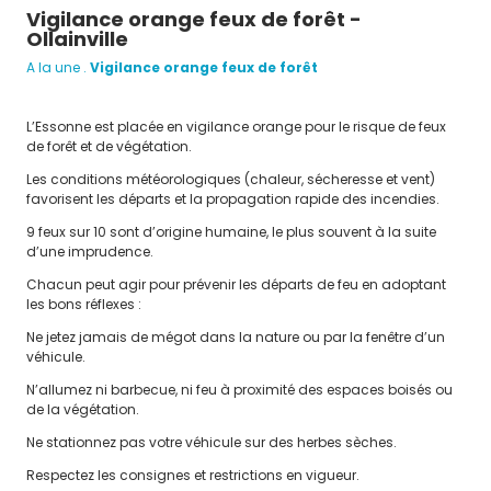
plaquette culturelle
bulletin municipal
Vigilance orange feux de forêt -
Instances Communales
Ollainville
Appel d’offre
A la une
.
Vigilance orange feux de forêt
VIVRE À
OLLAINVILLE
L’Essonne est placée en vigilance orange pour le risque de feux
de forêt et de végétation.
démarches
environnement
Les conditions météorologiques (chaleur, sécheresse et vent)
Social
favorisent les départs et la propagation rapide des incendies.
Culture
9 feux sur 10 sont d’origine humaine, le plus souvent à la suite
Associations
d’une imprudence.
Environnement
Chacun peut agir pour prévenir les départs de feu en adoptant
les bons réflexes :
Arbres du Parc Pierre Dodoz
Ne jetez jamais de mégot dans la nature ou par la fenêtre d’un
Arbres du Parc de la Butte aux
véhicule.
Grès
N’allumez ni barbecue, ni feu à proximité des espaces boisés ou
Infos pratiques
de la végétation.
Parcours du Patrimoine
Ne stationnez pas votre véhicule sur des herbes sèches.
Les Belles Vues
Respectez les consignes et restrictions en vigueur.